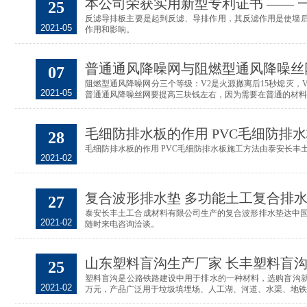
本公司荣获实用新型专利证书 —— 
25
反滤导排板主要是起到反滤、导排作用，其反滤作用是使墙
2021-05
作用和影响。
普通通风降噪网与阻燃型通风降噪丝
07
阻燃型通风降噪网分三个等级：V2是火源撤离后15秒熄灭，
2021-05
普通通风降噪丝网要提高三块钱左右，因为需要在普通的材料
毛细防排水板的作用 PVC毛细防排
28
毛细防排水板的作用 PVC毛细防排水板施工方法由泰安长丰土工
2021-02
复合波形排水垫 多功能土工复合排
27
泰安长丰土工合成材料有限公司生产的复合波形排水垫达中国铁路总
2021-02
随时来电咨询洽谈。
山东塑料盲沟生产厂家 长丰塑料盲
25
塑料盲沟是公路铁路建设中用于排水的一种材料，选购盲沟就
2021-02
万元，产品广泛用于垃圾填埋场、人工湖、河道、水渠、地铁