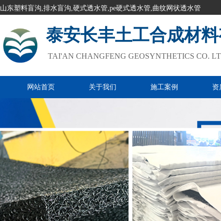
山东塑料盲沟,排水盲沟,硬式透水管,pe硬式透水管,曲纹网状透水管
泰安长丰土工合成材料
TAI'AN CHANGFENG GEOSYNTHETICS CO. L
网站首页
关于我们
施工案例
资