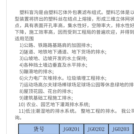
塑料盲沟是由塑料芯体外包裹滤布组式。塑料芯体是以
型装置将挤出的塑料丝在结点上熔接，形成三维立体网
点，具有表面开孔率高，集水性好，空隙率大，排水性
下降，施工效率高，因而受到工程局的普遍欢迎，并得
适用范围
1)公路、铁路路基路肩的加固排水;
2)隧道、地铁地下通道、地下货场的排水;
3)山坡地、边坡开发的水土保持;
4)各种挡土墙边垂直及水平排水;
5)蹦滑地的排水;
6)火力电厂灰堆排水。垃圾填埋工程排水;
7)运动场高尔夫球场棒球场足球场公园等休息绿地的排
8)屋顶花园、花台的排水;
9)建筑基础工程施工排水;
10) 农业、园艺地下灌溉排水系统;
11)低洼潮湿地的排水系统。 整地工程的排水。 我
询。