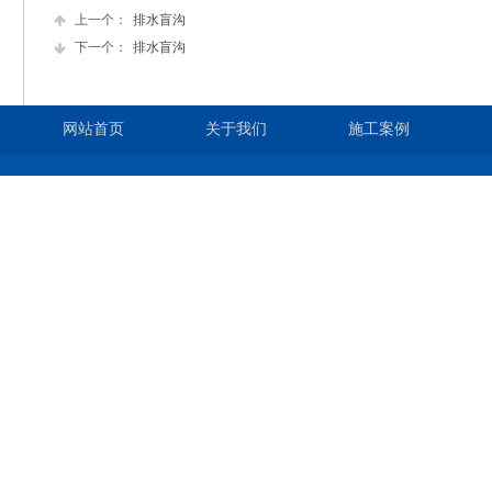
上一个：
排水盲沟
下一个：
排水盲沟
网站首页
关于我们
施工案例
版权所有©：
泰安长丰土工
手机：
13
网址：