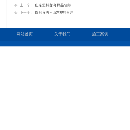
上一个：
山东塑料盲沟 样品包邮
下一个：
圆形盲沟－山东塑料盲沟
网站首页
关于我们
施工案例
版权所有©：
泰安长丰土工
手机：
13
网址：