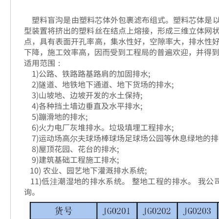
塑料盲沟是由塑料芯体外包裹滤布组式。塑料芯体是以
型装置将挤出的塑料丝在结点上熔接，形成三维立体网
点，具有表面开孔率高，集水性好，空隙率大，排水性
下降，施工效率高，因而受到工程局的普遍欢迎，并得
适用范围：
1)公路、铁路路基路肩的加固排水;
2)隧道、地铁地下通道、地下货场的排水;
3)山坡地、边坡开发的水土保持;
4)各种挡土墙边垂直及水平排水;
5)蹦滑地的排水;
6)火力电厂灰堆排水。垃圾填埋工程排水;
7)运动场高尔夫球场棒球场足球场公园等休息绿地的排
8)屋顶花园、花台的排水;
9)建筑基础工程施工排水;
10) 农业、园艺地下灌溉排水系统;
11)低洼潮湿地的排水系统。 整地工程的排水。 我
询。